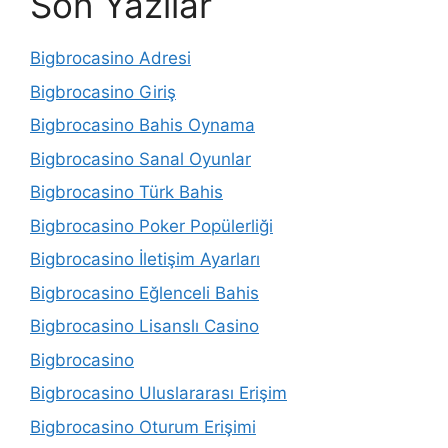
Son Yazılar
Bigbrocasino Adresi
Bigbrocasino Giriş
Bigbrocasino Bahis Oynama
Bigbrocasino Sanal Oyunlar
Bigbrocasino Türk Bahis
Bigbrocasino Poker Popülerliği
Bigbrocasino İletişim Ayarları
Bigbrocasino Eğlenceli Bahis
Bigbrocasino Lisanslı Casino
Bigbrocasino
Bigbrocasino Uluslararası Erişim
Bigbrocasino Oturum Erişimi