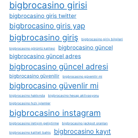
bigbrocasino girisi
bigbrocasino giris twitter
bigbrocasino giris yap
bigbrocasino giriş
bigbrocasino giriş bilgileri
bigbrocasino güncel
bigbrocasino görüntü kalitesi
bigbrocasino güncel adres
bigbrocasino güncel adresi
bigbrocasino güvenilir
bigbrocasino güvenilir mi
bigbrocasino güvenlir mi
bigbrocasino hakkında
bigbrocasino hesap aktivasyonu
bigbrocasino hızlı i̇şlemler
bigbrocasino instagram
bigbrocasino i̇letişim geliştirme
bigbrocasino jackpot oranları
bigbrocasino kayıt
bigbrocasino kaliteli bahis