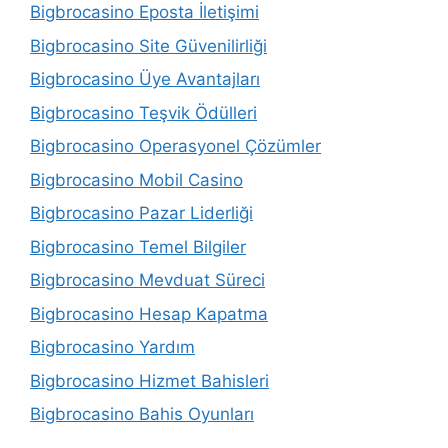
Bigbrocasino Eposta İletişimi
Bigbrocasino Site Güvenilirliği
Bigbrocasino Üye Avantajları
Bigbrocasino Teşvik Ödülleri
Bigbrocasino Operasyonel Çözümler
Bigbrocasino Mobil Casino
Bigbrocasino Pazar Liderliği
Bigbrocasino Temel Bilgiler
Bigbrocasino Mevduat Süreci
Bigbrocasino Hesap Kapatma
Bigbrocasino Yardım
Bigbrocasino Hizmet Bahisleri
Bigbrocasino Bahis Oyunları