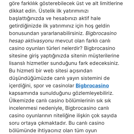
göre farklılık gösterebilecek üst ve alt limitlerine
dikkat edin. Üstelik ilk yatırımınızı
başlattığınızda ve hesabınızı aktif hale
getirdiğinizde ilk yatırımınız için hoş geldin
bonusundan yararlanabilirsiniz.
Bigbrocasino
hesap aktivasyonu
mevcut olan farklı canlı
casino oyunları türleri nelerdir? Bigbrocasino
sitesine giriş yaptığınızda sitenin müşterilerine
lisanslı hizmetler sunduğunu fark edeceksiniz.
Bu hizmeti bir web sitesi açısından
düşündüğümüzde canlı yayın sistemini de
içerdiğini, spor ve casinolar
Bigbrocasino
kapsamında sunulduğunu gözlemleyebiliriz.
Ülkemizde canlı casino bölümlerinin sık sık
incelenmesi nedeniyle, Bigbrocasino canlı
casino oyunlarının niteliğine ilişkin çok sayıda
soru ortaya çıkmaktadır. Bu canlı casino
bölümünde ihtiyacınız olan tüm oyun