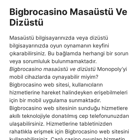
Bigbrocasino Masaüstü Ve
Dizüstü
Masaüstü bilgisayarınızda veya dizüstü
bilgisayarınızda oyun oynamanın keyfini
çıkarabilirsiniz. Bu bağlamda herhangi bir sorun
veya sorumluluk bulunmamaktadır.
Bigbrocasino masaüstü ve dizüstü
Monopoly’yi
mobil cihazlarda oynayabilir miyim?
Bigbrocasino web sitesi, kullanıcıların
hizmetlerine hareket halindeyken erişebilmeleri
için bir mobil uygulama sunmaktadır.
Bigbrocasino web sitesinin sunduğu hizmetlere
akıllı teknolojiyle donatılmış cep telefonunuzdan
ulaşabilirsiniz. Hizmetlerine tabletinizden
rahatlıkla erişmek için Bigbrocasino web sitesini
kullanabilirsiniz. Canlı casino oyunları hizmetin