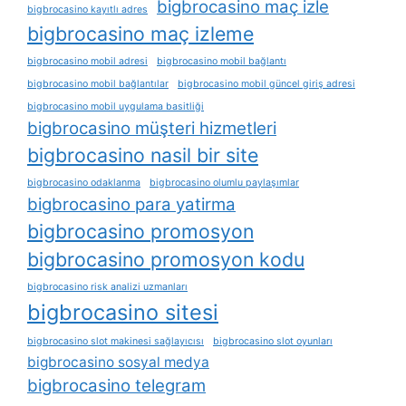
bigbrocasino maç izle
bigbrocasino kayıtlı adres
bigbrocasino maç izleme
bigbrocasino mobil adresi
bigbrocasino mobil bağlantı
bigbrocasino mobil bağlantılar
bigbrocasino mobil güncel giriş adresi
bigbrocasino mobil uygulama basitliği
bigbrocasino müşteri hizmetleri
bigbrocasino nasil bir site
bigbrocasino odaklanma
bigbrocasino olumlu paylaşımlar
bigbrocasino para yatirma
bigbrocasino promosyon
bigbrocasino promosyon kodu
bigbrocasino risk analizi uzmanları
bigbrocasino sitesi
bigbrocasino slot makinesi sağlayıcısı
bigbrocasino slot oyunları
bigbrocasino sosyal medya
bigbrocasino telegram