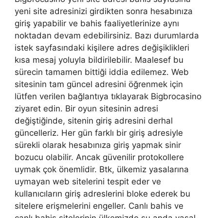
yeni site adresinizi girdikten sonra hesabınıza
giriş yapabilir ve bahis faaliyetlerinize aynı
noktadan devam edebilirsiniz. Bazı durumlarda
istek sayfasındaki kişilere adres değişiklikleri
kısa mesaj yoluyla bildirilebilir. Maalesef bu
sürecin tamamen bittiği iddia edilemez. Web
sitesinin tam güncel adresini öğrenmek için
lütfen verilen bağlantıya tıklayarak Bigbrocasino
ziyaret edin. Bir oyun sitesinin adresi
değiştiğinde, sitenin giriş adresini derhal
güncelleriz. Her gün farklı bir giriş adresiyle
sürekli olarak hesabınıza giriş yapmak sinir
bozucu olabilir. Ancak güvenilir protokollere
uymak çok önemlidir. Btk, ülkemiz yasalarına
uymayan web sitelerini tespit eder ve
kullanıcıların giriş adreslerini bloke ederek bu
sitelere erişmelerini engeller. Canlı bahis ve