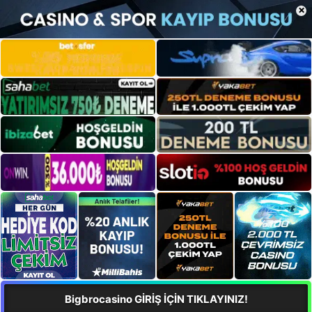
×
Bigbrocasino GİRİŞ İÇİN TIKLAYINIZ!