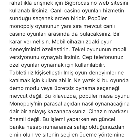
rahatlıkla erişmek için Bigbrocasino web sitesini
kullanabilirsiniz. Canlı casino oyunları hizmetin
sunduğu seçeneklerden biridir. Popüler
monopoly oyununun yanı sıra mevcut canlı
casino oyunları arasında da bulacaksınız. Bir
karar vermelisin. Mobil cihazınızdaki oyun
deneyiminizi özelleştirin. Tekel oyununun mobil
versiyonunu oynayabilirsiniz. Cep telefonunuz
özel oyunlar oynamak için kullanılabilir.
Tabletiniz kişiselleştirilmiş oyun deneyimlerine
katılmak için kullanılabilir. Ne yazık ki bu oyunda
demo modu veya ücretsiz oynama seçeneği
mevcut değil. Bu kılavuzda, popüler masa oyunu
Monopoly’nin parasal açıdan nasıl oynanacağına
dair bir anlayış kazanacaksınız. Cihazın markası
önemli değil. Bu işlemi yaparken en güncel
banka hesap numaranıza sahip olduğunuzdan
emin olun ve sitenin seçilen ödeme yöntemine