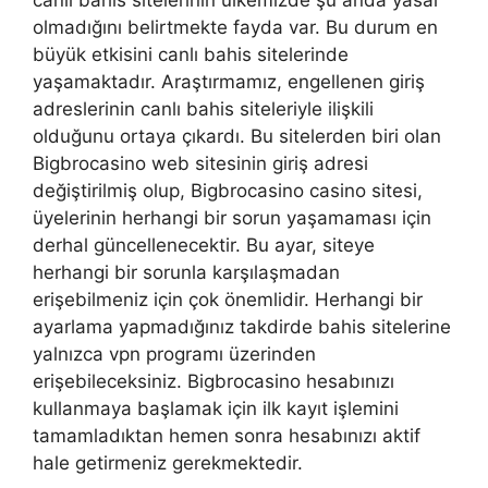
canlı bahis sitelerinin ülkemizde şu anda yasal
olmadığını belirtmekte fayda var. Bu durum en
büyük etkisini canlı bahis sitelerinde
yaşamaktadır. Araştırmamız, engellenen giriş
adreslerinin canlı bahis siteleriyle ilişkili
olduğunu ortaya çıkardı. Bu sitelerden biri olan
Bigbrocasino web sitesinin giriş adresi
değiştirilmiş olup, Bigbrocasino casino sitesi,
üyelerinin herhangi bir sorun yaşamaması için
derhal güncellenecektir. Bu ayar, siteye
herhangi bir sorunla karşılaşmadan
erişebilmeniz için çok önemlidir. Herhangi bir
ayarlama yapmadığınız takdirde bahis sitelerine
yalnızca vpn programı üzerinden
erişebileceksiniz. Bigbrocasino hesabınızı
kullanmaya başlamak için ilk kayıt işlemini
tamamladıktan hemen sonra hesabınızı aktif
hale getirmeniz gerekmektedir.