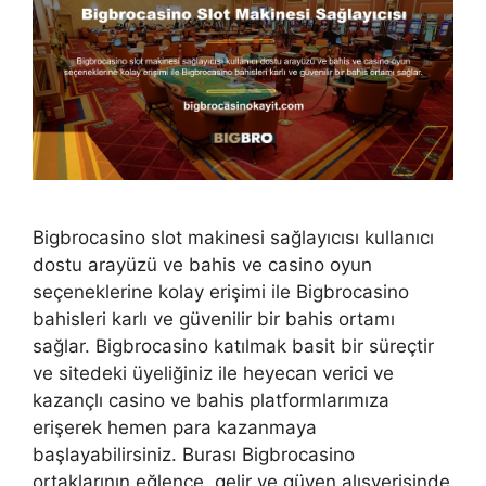
Bigbrocasino slot makinesi sağlayıcısı kullanıcı
dostu arayüzü ve bahis ve casino oyun
seçeneklerine kolay erişimi ile Bigbrocasino
bahisleri karlı ve güvenilir bir bahis ortamı
sağlar. Bigbrocasino katılmak basit bir süreçtir
ve sitedeki üyeliğiniz ile heyecan verici ve
kazançlı casino ve bahis platformlarımıza
erişerek hemen para kazanmaya
başlayabilirsiniz. Burası Bigbrocasino
ortaklarının eğlence, gelir ve güven alışverişinde