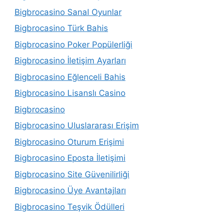
Bigbrocasino Sanal Oyunlar
Bigbrocasino Türk Bahis
Bigbrocasino Poker Popülerliği
Bigbrocasino İletişim Ayarları
Bigbrocasino Eğlenceli Bahis
Bigbrocasino Lisanslı Casino
Bigbrocasino
Bigbrocasino Uluslararası Erişim
Bigbrocasino Oturum Erişimi
Bigbrocasino Eposta İletişimi
Bigbrocasino Site Güvenilirliği
Bigbrocasino Üye Avantajları
Bigbrocasino Teşvik Ödülleri