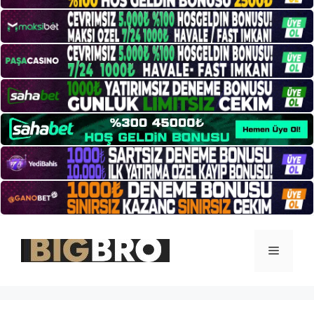
İçeriğe
atla
Menü