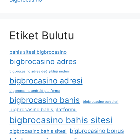
Etiket Bulutu
bahis sitesi bigbrocasino
bigbrocasino adres
bigbrocasino adres değişikliği nedeni
bigbrocasino adresi
bigbrocasino android platformu
bigbrocasino bahis
bigbrocasino bahisleri
bigbrocasino bahis platformu
bigbrocasino bahis sitesi
bigbrocasino bonus
bigbrocasino bahis sitesi