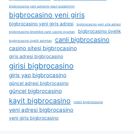
bigbrocasino yeni adresini nasıl bulabilirim
bigbrocasino yeni giris
bigbrocasino yeni giriş adresi
bigbrocasino yeni site adresi
bigbrocasino üyelik
bigbrocasino öncelikle canlı casino oyunları
canli bigbrocasino
bigbrocasino üyelik adımları
casino sitesi bigbrocasino
giris adresi bigbrocasino
girisi bigbrocasino
giris yap bigbrocasino
güncel adresi bigbrocasino
güncel bigbrocasino
kayit bigbrocasino
mobil bigbrocasino
yeni adresi bigbrocasino
yeni giris bigbrocasino