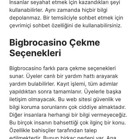
İnsanlar seyahat etmek için kazandıkları şeyi
kullanabilirler. Aynı zamanda hiçbir bilgi
depolanmaz. Bir temsilciyle sohbet etmek için
çevrimiçi sohbet özelliğini de kullanabilirsiniz.
Bigbrocasino Çekme
Seçenekleri
Bigbrocasino farklı para çekme seçenekleri
sunar. Üyeler canlı bir yardım hattı arayarak
yardım bulabilirler. Kayıt işlemi, tüm adımlar
yapıldıktan sonra tamamlanır. Üyelerle başka
iletişim olmayacak. Bu web sitesi güvenlik ve
bilgi koruma sorunlarını çok ciddiye almaktadır.
Diğer insanlara herhangi bir bilgi vermeyeceğiz.
Bu birçok insanın bahsettiği çok ilginç bir konu.
Özellikle bahisçiler tarafından talep
edilmektedir. Bunun birkaç nedeni var. Ana