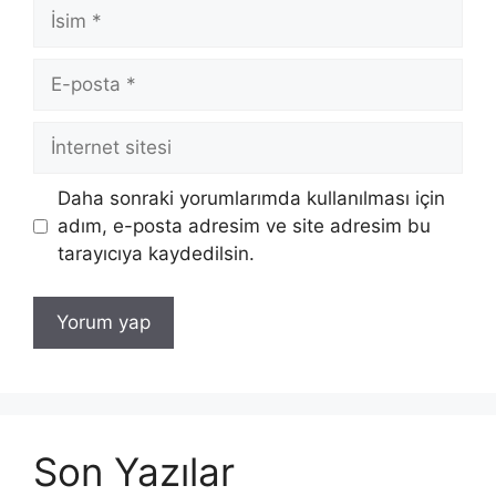
İsim
E-
posta
İnternet
sitesi
Daha sonraki yorumlarımda kullanılması için
adım, e-posta adresim ve site adresim bu
tarayıcıya kaydedilsin.
Son Yazılar