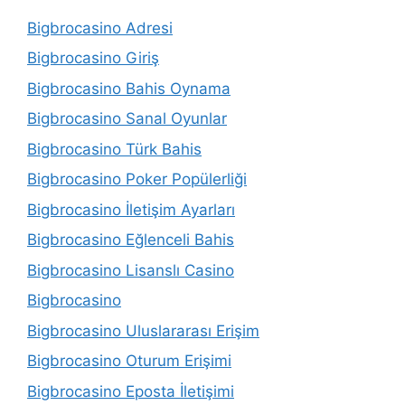
Bigbrocasino Adresi
Bigbrocasino Giriş
Bigbrocasino Bahis Oynama
Bigbrocasino Sanal Oyunlar
Bigbrocasino Türk Bahis
Bigbrocasino Poker Popülerliği
Bigbrocasino İletişim Ayarları
Bigbrocasino Eğlenceli Bahis
Bigbrocasino Lisanslı Casino
Bigbrocasino
Bigbrocasino Uluslararası Erişim
Bigbrocasino Oturum Erişimi
Bigbrocasino Eposta İletişimi