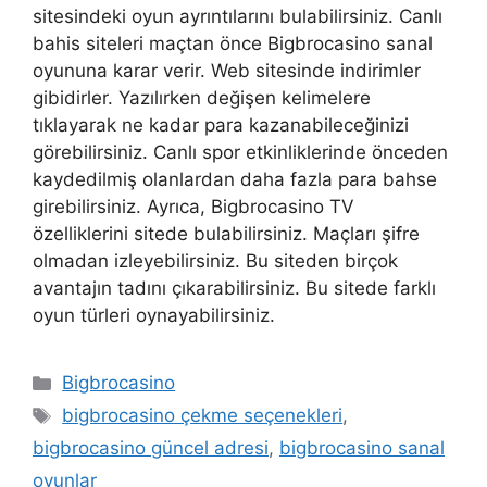
sitesindeki oyun ayrıntılarını bulabilirsiniz. Canlı
bahis siteleri maçtan önce Bigbrocasino sanal
oyununa karar verir. Web sitesinde indirimler
gibidirler. Yazılırken değişen kelimelere
tıklayarak ne kadar para kazanabileceğinizi
görebilirsiniz. Canlı spor etkinliklerinde önceden
kaydedilmiş olanlardan daha fazla para bahse
girebilirsiniz. Ayrıca, Bigbrocasino TV
özelliklerini sitede bulabilirsiniz. Maçları şifre
olmadan izleyebilirsiniz. Bu siteden birçok
avantajın tadını çıkarabilirsiniz. Bu sitede farklı
oyun türleri oynayabilirsiniz.
Kategoriler
Bigbrocasino
Etiketler
bigbrocasino çekme seçenekleri
,
bigbrocasino güncel adresi
,
bigbrocasino sanal
oyunlar