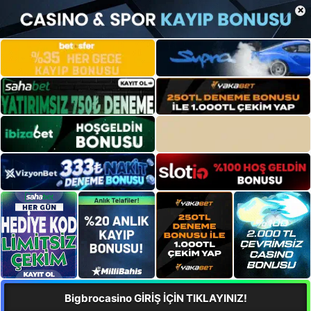
×
Bigbrocasino GİRİŞ İÇİN TIKLAYINIZ!