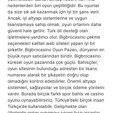
nedenlerden biri oyun çeşitliliğidir. Bu oyunlar
da size sık sık kazanmak için iyi bir şans verir.
Ancak, iyi altyapı sistemlerine ve uygun
lisanslamaya sahip olmak, oyun ortamını daha
güvenli hale getirir. Türk dil desteği olan
işletmelere yardımcı olur.
Bigbrocasino çekme
seçenekleri
kaliteli web siteleri yapan iyi bir
şirkettir. Bigbrocasino Oyun Pazarı, dünyanın en
büyük oyun satıcılarından biridir. Bigbrocasino
küresel oyun pazarında çok güçlü. Bahisçiler,
oyun sitesinin bulunduğu adresten bir lisans
numarası alarak bir şikayetin doğru olup
olmadığını kontrol edebilirler. Önemli altyapı
sistemleri, sağlayıcılar ve birçok ödeme yöntemi
vardır. Burada birçok farklı spor bahis ve casino
oyunu oynayabilirsiniz. Türkiye’deki birçok insan
Türkçe’de kullanılabilir. Gelişmekte olan
ülkelerde poker oynamayı seven bazı insanlar