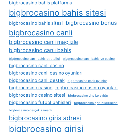
bigbrocasino bahis platformu
bigbrocasino bahis sitesi
bigbrocasino bonus
bigbrocasino bahis sitesi
bigbrocasino canli
bigbrocasino canli maç izle
bigbrocasino canlı bahis
bigbrocasino canlı bahis stratejisi
bigbrocasino canlı bahis ve casino
bigbrocasino canlı casino
bigbrocasino canlı casino oyunları
bigbrocasino canlı destek
bigbrocasino canlı oyunlar
bigbrocasino casino
bigbrocasino casino oyunları
bigbrocasino casino sitesi
bigbrocasino dns kolaylığı
bigbrocasino futbol bahisleri
bigbrocasino geri bildirimleri
bigbrocasino gerçek zamanlı
bigbrocasino giris adresi
bigbrocasino girisi