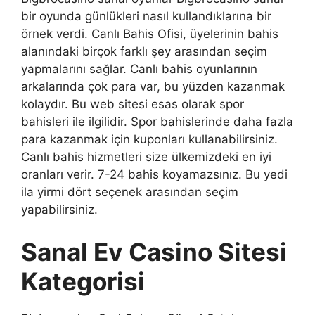
bir oyunda günlükleri nasıl kullandıklarına bir
örnek verdi. Canlı Bahis Ofisi, üyelerinin bahis
alanındaki birçok farklı şey arasından seçim
yapmalarını sağlar. Canlı bahis oyunlarının
arkalarında çok para var, bu yüzden kazanmak
kolaydır. Bu web sitesi esas olarak spor
bahisleri ile ilgilidir. Spor bahislerinde daha fazla
para kazanmak için kuponları kullanabilirsiniz.
Canlı bahis hizmetleri size ülkemizdeki en iyi
oranları verir. 7-24 bahis koyamazsınız. Bu yedi
ila yirmi dört seçenek arasından seçim
yapabilirsiniz.
Sanal Ev Casino Sitesi
Kategorisi