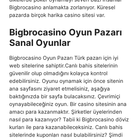
Bigbrocasino anlamakta zorlanıyor. Küresel
pazarda birçok harika casino sitesi var.
Bigbrocasino Oyun Pazarı
Sanal Oyunlar
Bigbrocasino Oyun Pazarı Türk pazarı için iyi
web sitelerine sahiptir.Canlı bahis sitelerinin
güvenilir olup olmadığını kolayca kontrol
edebilirsiniz. Oyunu oynamak için önce sitenin
ana sayfasını ziyaret etmelisiniz, aşağıya
baktığınızda bir sayfa bulacaksınız. Çevrimiçi
oynayabileceğiniz oyun. Bir casino sitesinin ana
amacı para kazanmaktır. Şirketler üyelerinden
nasıl para kazanıyor? Tabii ki Bigbrocasino döviz
kurları ile para kazanabileceksiniz. Canlı bahis
sitelerinde kuponları nasıl bulabilirsiniz? Şimdi