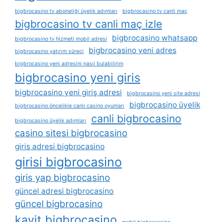
bigbrocasino tv aboneliği üyelik adımları
bigbrocasino tv canli maç
bigbrocasino tv canli maç izle
bigbrocasino whatsapp
bigbrocasino tv hizmeti mobil adresi
bigbrocasino yeni adres
bigbrocasino yatırım süreci
bigbrocasino yeni adresini nasıl bulabilirim
bigbrocasino yeni giris
bigbrocasino yeni giriş adresi
bigbrocasino yeni site adresi
bigbrocasino üyelik
bigbrocasino öncelikle canlı casino oyunları
canli bigbrocasino
bigbrocasino üyelik adımları
casino sitesi bigbrocasino
giris adresi bigbrocasino
girisi bigbrocasino
giris yap bigbrocasino
güncel adresi bigbrocasino
güncel bigbrocasino
kayit bigbrocasino