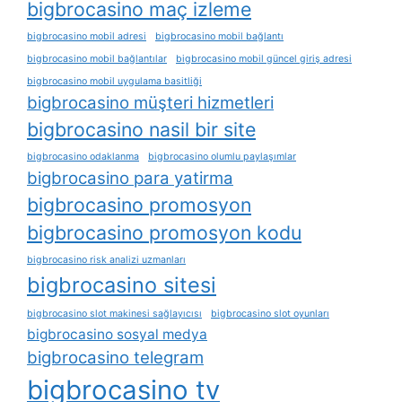
bigbrocasino maç izleme
bigbrocasino mobil adresi
bigbrocasino mobil bağlantı
bigbrocasino mobil bağlantılar
bigbrocasino mobil güncel giriş adresi
bigbrocasino mobil uygulama basitliği
bigbrocasino müşteri hizmetleri
bigbrocasino nasil bir site
bigbrocasino odaklanma
bigbrocasino olumlu paylaşımlar
bigbrocasino para yatirma
bigbrocasino promosyon
bigbrocasino promosyon kodu
bigbrocasino risk analizi uzmanları
bigbrocasino sitesi
bigbrocasino slot makinesi sağlayıcısı
bigbrocasino slot oyunları
bigbrocasino sosyal medya
bigbrocasino telegram
bigbrocasino tv