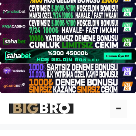
İçeriğe
atla
Menü