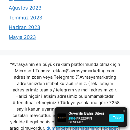
Ağustos 2023
Temmuz 2023
Haziran 2023
Mayıs 2023
"Avrasya'nın en büyük reklam platformunda olmak için
Microsoft Teams:
reklam@avrasyamarketing.com
adresimizden veya Telegram: @Avrasyamarketing
adresimizden irtibat kurabilirsiniz. (Tek iletişim
adreslerimiz teams / telegram ve mail adresimizdir.
Harici hiçbir iletişim adresimiz bulunmamaktadır.
Lütfen itibar etmeyiniz.) Türkiye yasalarına göre 7258
sayılı kanun uyarınca yasa dışı bahis oynamanın
cezaları mevcuttur. Şu an bulunduğunuz site hiç bir
şekilde illegal bahis oyunları oynatmıyor ve oynamaya
aracı olmuyordur.
dumanbett
|
pashagaming
|
egebet
|