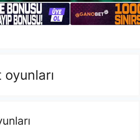
 oyunları
unları