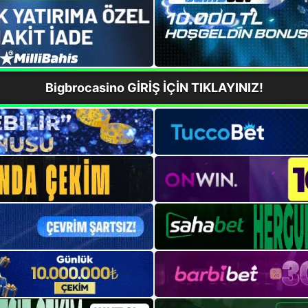
Bigbrocasino GİRİŞ İÇİN TIKLAYINIZ!