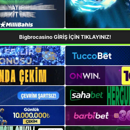
Bigbrocasino GİRİŞ İÇİN TIKLAYINIZ!