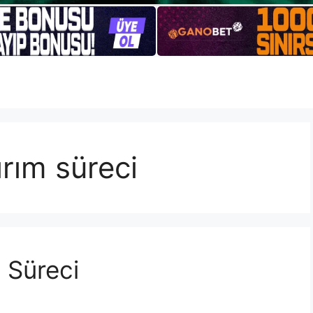
rım süreci
 Süreci