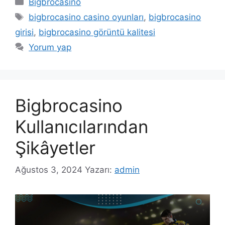
Bigbrocasino
Etiketler
bigbrocasino casino oyunları
,
bigbrocasino
girisi
,
bigbrocasino görüntü kalitesi
Yorum yap
Bigbrocasino
Kullanıcılarından
Şikâyetler
Ağustos 3, 2024
Yazarı:
admin