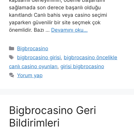
kapsamlı deneyiminin, ödeme başarısını
sağlamada son derece başarılı olduğu
kanıtlandı Canlı bahis veya casino seçimi
yaparken güvenilir bir site seçmek çok
önemlidir. Bazı …
Devamını oku…
Kategoriler
Bigbrocasino
Etiketler
bigbrocasino girisi
,
bigbrocasino öncelikle
canlı casino oyunları
,
girisi bigbrocasino
Yorum yap
Bigbrocasino Geri
Bildirimleri