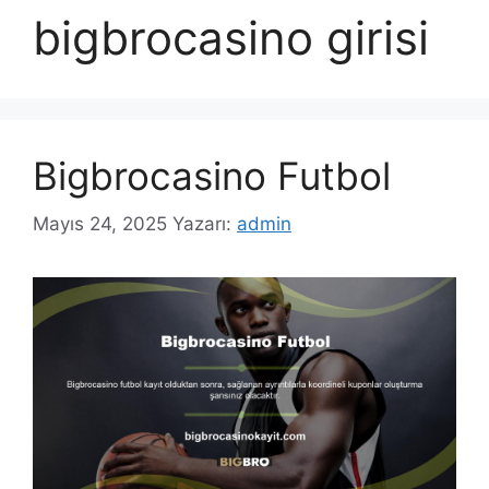
bigbrocasino girisi
Bigbrocasino Futbol
Mayıs 24, 2025
Yazarı:
admin