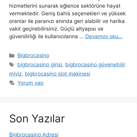
hizmetlerini sunarak eğlence sektörüne hayat
vermektedir. Geniş bahis seçenekleri ve yüksek
oranlar ile paranızı anında geri alabilir ve harika
vakit geçirebilirsiniz. Güçlü altyapısı ve
güvenilirliği ile kullanıcılarına …
Devamını oku…
Kategoriler
Bigbrocasino
Etiketler
bigbrocasino girisi
,
bigbrocasino güvenebilir
miyiz
,
bigbrocasino slot makinesi
Yorum yap
Son Yazılar
Bigbrocasino Adresi