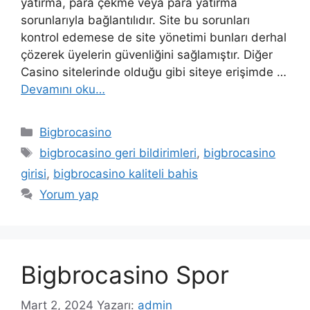
yatırma, para çekme veya para yatırma
sorunlarıyla bağlantılıdır. Site bu sorunları
kontrol edemese de site yönetimi bunları derhal
çözerek üyelerin güvenliğini sağlamıştır. Diğer
Casino sitelerinde olduğu gibi siteye erişimde …
Devamını oku…
Kategoriler
Bigbrocasino
Etiketler
bigbrocasino geri bildirimleri
,
bigbrocasino
girisi
,
bigbrocasino kaliteli bahis
Yorum yap
Bigbrocasino Spor
Mart 2, 2024
Yazarı:
admin