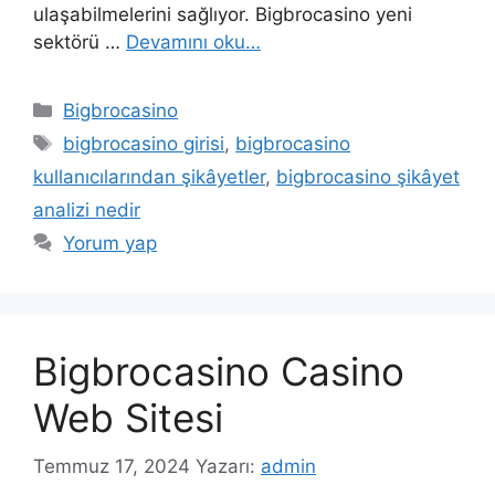
ulaşabilmelerini sağlıyor. Bigbrocasino yeni
sektörü …
Devamını oku…
Kategoriler
Bigbrocasino
Etiketler
bigbrocasino girisi
,
bigbrocasino
kullanıcılarından şikâyetler
,
bigbrocasino şikâyet
analizi nedir
Yorum yap
Bigbrocasino Casino
Web Sitesi
Temmuz 17, 2024
Yazarı:
admin