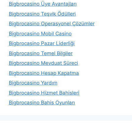
Bigbrocasino Üye Avantajları
Bigbrocasino Teşvik Ödülleri
Bigbrocasino Operasyonel Çözümler
Bigbrocasino Mobil Casino
Bigbrocasino Pazar Liderliği
Bigbrocasino Temel Bilgiler
Bigbrocasino Mevduat Süreci
Bigbrocasino Hesap Kapatma
Bigbrocasino Yardım
Bigbrocasino Hizmet Bahisleri
Bigbrocasino Bahis Oyunları