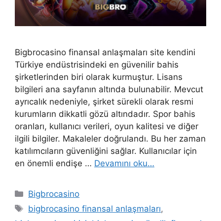
Bigbrocasino finansal anlaşmaları site kendini
Türkiye endüstrisindeki en güvenilir bahis
şirketlerinden biri olarak kurmuştur. Lisans
bilgileri ana sayfanın altında bulunabilir. Mevcut
ayrıcalık nedeniyle, şirket sürekli olarak resmi
kurumların dikkatli gözü altındadır. Spor bahis
oranları, kullanıcı verileri, oyun kalitesi ve diğer
ilgili bilgiler. Makaleler doğrulandı. Bu her zaman
katılımcıların güvenliğini sağlar. Kullanıcılar için
en önemli endişe …
Devamını oku…
Kategoriler
Bigbrocasino
Etiketler
bigbrocasino finansal anlaşmaları
,