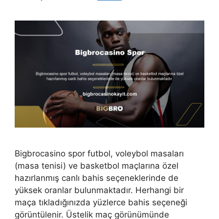
Bigbrocasino spor futbol, ​​voleybol masaları
(masa tenisi) ve basketbol maçlarına özel
hazırlanmış canlı bahis seçeneklerinde de
yüksek oranlar bulunmaktadır. Herhangi bir
maça tıkladığınızda yüzlerce bahis seçeneği
görüntülenir. Üstelik maç görünümünde