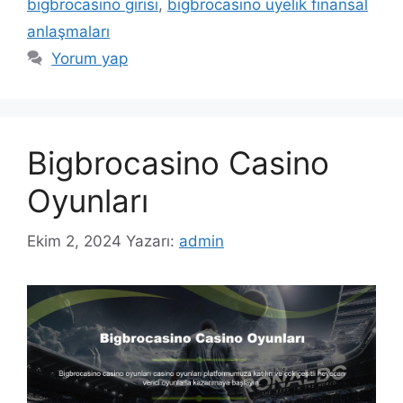
bigbrocasino girisi
,
bigbrocasino üyelik finansal
anlaşmaları
Yorum yap
Bigbrocasino Casino
Oyunları
Ekim 2, 2024
Yazarı:
admin