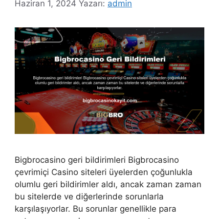
Haziran 1, 2024
Yazarı:
admin
Bigbrocasino geri bildirimleri Bigbrocasino
çevrimiçi Casino siteleri üyelerden çoğunlukla
olumlu geri bildirimler aldı, ancak zaman zaman
bu sitelerde ve diğerlerinde sorunlarla
karşılaşıyorlar. Bu sorunlar genellikle para