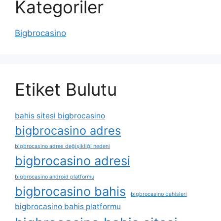
Kategoriler
Bigbrocasino
Etiket Bulutu
bahis sitesi bigbrocasino
bigbrocasino adres
bigbrocasino adres değişikliği nedeni
bigbrocasino adresi
bigbrocasino android platformu
bigbrocasino bahis
bigbrocasino bahisleri
bigbrocasino bahis platformu