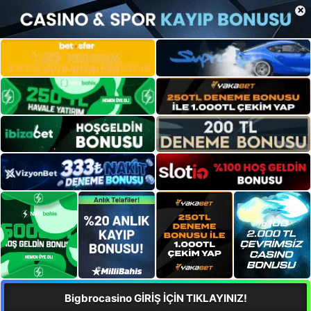
×
Bigbrocasino GİRİŞ İÇİN TIKLAYINIZ!