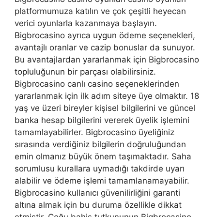
platformumuza katılın ve çok çeşitli heyecan
verici oyunlarla kazanmaya başlayın.
Bigbrocasino ayrıca uygun ödeme seçenekleri,
avantajlı oranlar ve cazip bonuslar da sunuyor.
Bu avantajlardan yararlanmak için Bigbrocasino
topluluğunun bir parçası olabilirsiniz.
Bigbrocasino canlı casino seçeneklerinden
yararlanmak için ilk adım siteye üye olmaktır. 18
yaş ve üzeri bireyler kişisel bilgilerini ve güncel
banka hesap bilgilerini vererek üyelik işlemini
tamamlayabilirler. Bigbrocasino üyeliğiniz
sırasında verdiğiniz bilgilerin doğruluğundan
emin olmanız büyük önem taşımaktadır. Saha
sorumlusu kurallara uymadığı takdirde uyarı
alabilir ve ödeme işlemi tamamlanamayabilir.
Bigbrocasino kullanıcı güvenilirliğini garanti
altına almak için bu duruma özellikle dikkat