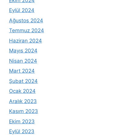
Ekim 2024
Eylül 2024
Ağustos 2024
Temmuz 2024
Haziran 2024
Mayıs 2024
Nisan 2024
Mart 2024
Şubat 2024
Ocak 2024
Aralık 2023
Kasım 2023
Ekim 2023
Eylül 2023