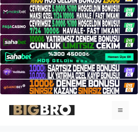
İçeriğe
atla
Menü