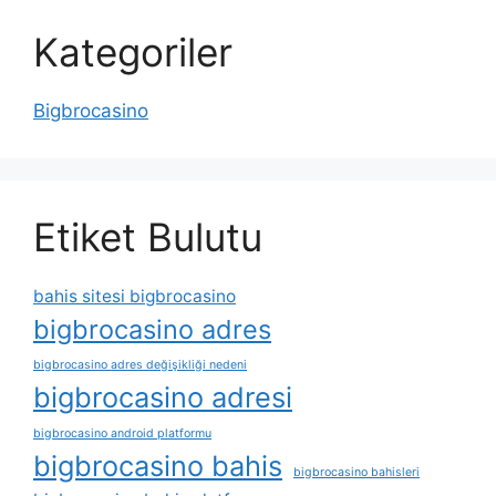
Kategoriler
Bigbrocasino
Etiket Bulutu
bahis sitesi bigbrocasino
bigbrocasino adres
bigbrocasino adres değişikliği nedeni
bigbrocasino adresi
bigbrocasino android platformu
bigbrocasino bahis
bigbrocasino bahisleri