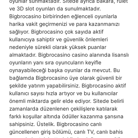
oyunlar sunmaktadır. Sitede ayrıca bakara, rulet
ve 3D slot oyunları da sunulmaktadır.
Bigbrocasino birbirinden eğlenceli oyunlarla
harika vakit geçirmenizi ve para kazanmanızı
sağlıyor. Bigbrocasino çok sayıda aktif
kullanıcıya sahiptir ve güvenlik önlemleri
nedeniyle sürekli olarak yüksek puanlar
almaktadır. Bigbrocasino casino alanında lisanslı
oyunların yanı sıra oyuncuların keyifle
oynayabileceği başka oyunlar da mevcut. Bu
bağlamda Bigbrocasino üye olarak güvenli bir
şekilde yatırım yapabilirsiniz. Bigbrocasino aktif
kullanıcı sayısı hızla artıyor ve bu kullanıcılar
önemli miktarda gelir elde ediyor. Sitede belirli
zamanlarda düzenlenen çekilişlere katılarak
farklı koşullar altında ödüller kazanma şansına
sahipsiniz. Üstelik. Bigbrocasino canlı
güncellenen giriş bölümü, canlı TV, canlı bahis