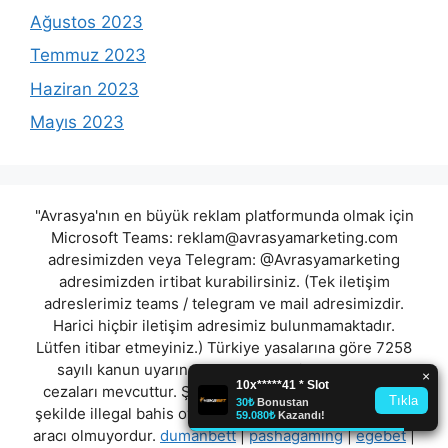
Ağustos 2023
Temmuz 2023
Haziran 2023
Mayıs 2023
"Avrasya'nın en büyük reklam platformunda olmak için
Microsoft Teams:
reklam@avrasyamarketing.com
adresimizden veya Telegram: @Avrasyamarketing
adresimizden irtibat kurabilirsiniz. (Tek iletişim
adreslerimiz teams / telegram ve mail adresimizdir.
Harici hiçbir iletişim adresimiz bulunmamaktadır.
Lütfen itibar etmeyiniz.) Türkiye yasalarına göre 7258
sayılı kanun uyarınca yasa dışı bahis oynamanın
cezaları mevcuttur. Şu an bulunduğunuz site hiç bir
şekilde illegal bahis oyunları oynatmıyor ve oynamaya
aracı olmuyordur.
dumanbett
|
pashagaming
|
egebet
|