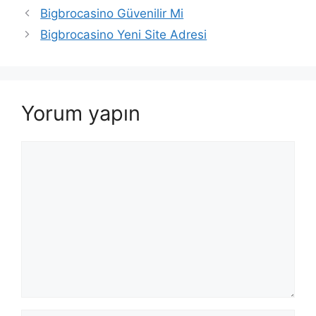
Bigbrocasino Güvenilir Mi
Bigbrocasino Yeni Site Adresi
Yorum yapın
Yorum