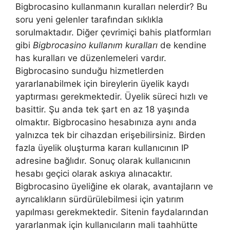
Bigbrocasino kullanmanın kuralları nelerdir? Bu
soru yeni gelenler tarafından sıklıkla
sorulmaktadır. Diğer çevrimiçi bahis platformları
gibi
Bigbrocasino kullanım kuralları
de kendine
has kuralları ve düzenlemeleri vardır.
Bigbrocasino sunduğu hizmetlerden
yararlanabilmek için bireylerin üyelik kaydı
yaptırması gerekmektedir. Üyelik süreci hızlı ve
basittir. Şu anda tek şart en az 18 yaşında
olmaktır. Bigbrocasino hesabınıza aynı anda
yalnızca tek bir cihazdan erişebilirsiniz. Birden
fazla üyelik oluşturma kararı kullanıcının IP
adresine bağlıdır. Sonuç olarak kullanıcının
hesabı geçici olarak askıya alınacaktır.
Bigbrocasino üyeliğine ek olarak, avantajların ve
ayrıcalıkların sürdürülebilmesi için yatırım
yapılması gerekmektedir. Sitenin faydalarından
yararlanmak için kullanıcıların mali taahhütte