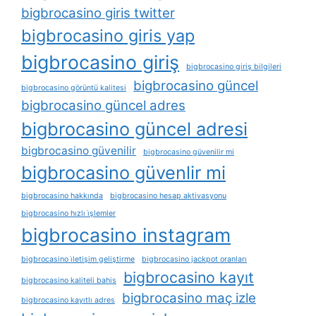
bigbrocasino giris twitter
bigbrocasino giris yap
bigbrocasino giriş
bigbrocasino giriş bilgileri
bigbrocasino güncel
bigbrocasino görüntü kalitesi
bigbrocasino güncel adres
bigbrocasino güncel adresi
bigbrocasino güvenilir
bigbrocasino güvenilir mi
bigbrocasino güvenlir mi
bigbrocasino hakkında
bigbrocasino hesap aktivasyonu
bigbrocasino hızlı i̇şlemler
bigbrocasino instagram
bigbrocasino i̇letişim geliştirme
bigbrocasino jackpot oranları
bigbrocasino kayıt
bigbrocasino kaliteli bahis
bigbrocasino maç izle
bigbrocasino kayıtlı adres