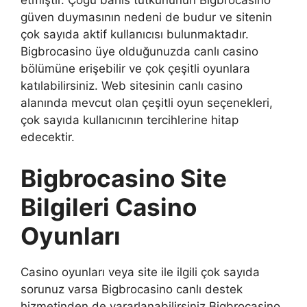
etmiştir. Çoğu bahis tutkununun Bigbrocasino
güven duymasının nedeni de budur ve sitenin
çok sayıda aktif kullanıcısı bulunmaktadır.
Bigbrocasino üye olduğunuzda canlı casino
bölümüne erişebilir ve çok çeşitli oyunlara
katılabilirsiniz. Web sitesinin canlı casino
alanında mevcut olan çeşitli oyun seçenekleri,
çok sayıda kullanıcının tercihlerine hitap
edecektir.
Bigbrocasino Site
Bilgileri Casino
Oyunları
Casino oyunları veya site ile ilgili çok sayıda
sorunuz varsa Bigbrocasino canlı destek
hizmetinden de yararlanabilirsiniz.Bigbrocasino