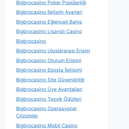
Bigbrocasino Poker Popülerliği
Bigbrocasino İletişim Ayarları
Bigbrocasino Eğlenceli Bahis
Bigbrocasino Lisanslı Casino
Bigbrocasino
Bigbrocasino Uluslararası Erişim
Bigbrocasino Oturum Erişimi
Bigbrocasino Eposta İletişimi
Bigbrocasino Site Güvenilirliği
Bigbrocasino Üye Avantajları
Bigbrocasino Teşvik Ödülleri
Bigbrocasino Operasyonel
Çözümler
Bigbrocasino Mobil Casino