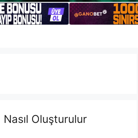
Nasıl Oluşturulur