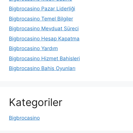
Bigbrocasino Pazar Liderliği
Bigbrocasino Temel Bilgiler
Bigbrocasino Mevduat Süreci
Bigbrocasino Hesap Kapatma
Bigbrocasino Yardım
Bigbrocasino Hizmet Bahisleri
Bigbrocasino Bahis Oyunları
Kategoriler
Bigbrocasino