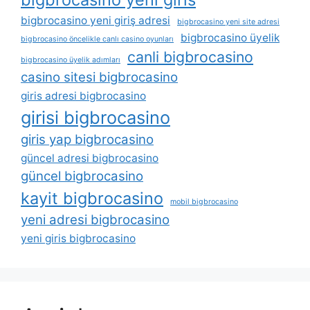
bigbrocasino yeni giriş adresi
bigbrocasino yeni site adresi
bigbrocasino üyelik
bigbrocasino öncelikle canlı casino oyunları
canli bigbrocasino
bigbrocasino üyelik adımları
casino sitesi bigbrocasino
giris adresi bigbrocasino
girisi bigbrocasino
giris yap bigbrocasino
güncel adresi bigbrocasino
güncel bigbrocasino
kayit bigbrocasino
mobil bigbrocasino
yeni adresi bigbrocasino
yeni giris bigbrocasino