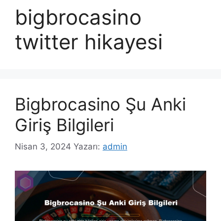
bigbrocasino
twitter hikayesi
Bigbrocasino Şu Anki
Giriş Bilgileri
Nisan 3, 2024
Yazarı:
admin