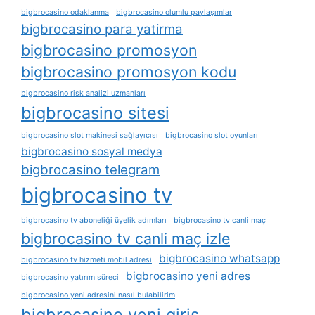
bigbrocasino odaklanma
bigbrocasino olumlu paylaşımlar
bigbrocasino para yatirma
bigbrocasino promosyon
bigbrocasino promosyon kodu
bigbrocasino risk analizi uzmanları
bigbrocasino sitesi
bigbrocasino slot makinesi sağlayıcısı
bigbrocasino slot oyunları
bigbrocasino sosyal medya
bigbrocasino telegram
bigbrocasino tv
bigbrocasino tv aboneliği üyelik adımları
bigbrocasino tv canli maç
bigbrocasino tv canli maç izle
bigbrocasino whatsapp
bigbrocasino tv hizmeti mobil adresi
bigbrocasino yeni adres
bigbrocasino yatırım süreci
bigbrocasino yeni adresini nasıl bulabilirim
bigbrocasino yeni giris