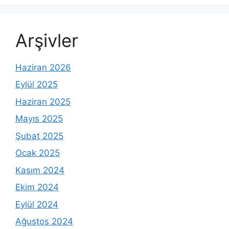
Arşivler
Haziran 2026
Eylül 2025
Haziran 2025
Mayıs 2025
Şubat 2025
Ocak 2025
Kasım 2024
Ekim 2024
Eylül 2024
Ağustos 2024