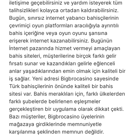
iletişime geçebilirsiniz ve yardım isteyerek tüm
talihsizlikleri kolayca ortadan kaldırabilirsiniz.
Bugün, sınırsız internet yabancı bahisçilerinin
çevrimiçi oyun platformları aracılığıyla ayrıntılı
bahis içeriğine veya oyun oyunu şansına
erişerek internet kazanabilirsiniz. Bugünün
İnternet pazarında hizmet vermeyi amaçlayan
bahis siteleri, müşterilerine birçok farklı gelir
fırsatı sunar ve kazandıkları gelirle eğlenceli
anlar yaşadıklarından emin olmak için kaliteli bir
iş sağlar. Yeni adresi Bigbrocasino sayesinde
Türk bahisçilerinin önünde kaliteli bir bahis
sitesi var. Bahis meraklıları için, farklı ülkelerden
farklı şubelerde belirlenen eşleşmeler
gerçekleştiren bir uygulama olarak dikkat çekti.
Bazı müşteriler, Bigbrocasino üyelerinin
mağazaya girdiklerinde memnuniyetle
karşılanma şeklinden memnun değildir.