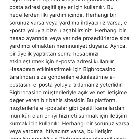
posta adresi çeşitli şeyler için kullanılır. Bu
hedeflerden ilki yardım içindir. Herhangi bir
sorunuz varsa veya yardıma ihtiyacınız varsa, e
-posta yoluyla bize ulaşabilirsiniz. Herhangi bir
hesap ayarında veya yerinde prosedürlerde size
yardımcı olmaktan memnuniyet duyarız. Ayrıca,
bir üyelik yaptıktan sonra hesabınızı
etkinleştirmek için e-posta adresi kullanılır.
Hesabınızı etkinleştirmek için Bigbrocasino
tarafından size gönderilen etkinleştirme e-
postasını e-posta yoluyla tıklamanız yeterlidir.
Bigbrocasino müşterileriyle açık ve net iletişime
değer veren bir bahis sitesidir. Bu platform,
müşterilerle e -postalar gibi çeşitli kanallardan
mümkün olan en iyi hizmeti sunmak için iletişim
kurmak için kullanılır. Herhangi bir sorunuz varsa
veya yardıma ihtiyacınız varsa, bu iletişim