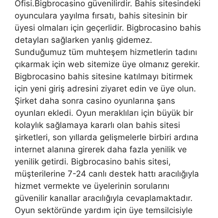
Ofisi.Bigbrocasino güvenilirdir. Bahis sitesindeki
oyunculara yayılma fırsatı, bahis sitesinin bir
üyesi olmaları için geçerlidir. Bigbrocasino bahis
detayları sağlarken yanlış gidemez.
Sunduğumuz tüm muhteşem hizmetlerin tadını
çıkarmak için web sitemize üye olmanız gerekir.
Bigbrocasino bahis sitesine katılmayı bitirmek
için yeni giriş adresini ziyaret edin ve üye olun.
Şirket daha sonra casino oyunlarına şans
oyunları ekledi. Oyun meraklıları için büyük bir
kolaylık sağlamaya kararlı olan bahis sitesi
şirketleri, son yıllarda gelişmelerle birbiri ardına
internet alanına girerek daha fazla yenilik ve
yenilik getirdi. Bigbrocasino bahis sitesi,
müşterilerine 7-24 canlı destek hattı aracılığıyla
hizmet vermekte ve üyelerinin sorularını
güvenilir kanallar aracılığıyla cevaplamaktadır.
Oyun sektöründe yardım için üye temsilcisiyle