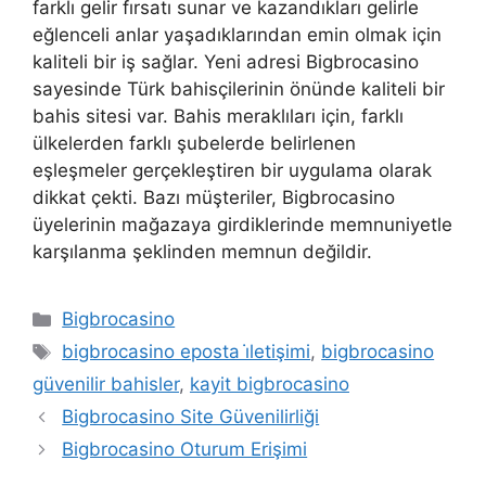
farklı gelir fırsatı sunar ve kazandıkları gelirle
eğlenceli anlar yaşadıklarından emin olmak için
kaliteli bir iş sağlar. Yeni adresi Bigbrocasino
sayesinde Türk bahisçilerinin önünde kaliteli bir
bahis sitesi var. Bahis meraklıları için, farklı
ülkelerden farklı şubelerde belirlenen
eşleşmeler gerçekleştiren bir uygulama olarak
dikkat çekti. Bazı müşteriler, Bigbrocasino
üyelerinin mağazaya girdiklerinde memnuniyetle
karşılanma şeklinden memnun değildir.
Kategoriler
Bigbrocasino
Etiketler
bigbrocasino eposta i̇letişimi
,
bigbrocasino
güvenilir bahisler
,
kayit bigbrocasino
Bigbrocasino Site Güvenilirliği
Bigbrocasino Oturum Erişimi