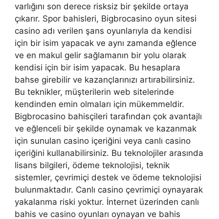
varlığını son derece risksiz bir şekilde ortaya
çıkarır. Spor bahisleri, Bigbrocasino oyun sitesi
casino adı verilen şans oyunlarıyla da kendisi
için bir isim yapacak ve aynı zamanda eğlence
ve en makul gelir sağlamanın bir yolu olarak
kendisi için bir isim yapacak. Bu hesaplara
bahse girebilir ve kazançlarınızı artırabilirsiniz.
Bu teknikler, müşterilerin web sitelerinde
kendinden emin olmaları için mükemmeldir.
Bigbrocasino bahisçileri tarafından çok avantajlı
ve eğlenceli bir şekilde oynamak ve kazanmak
için sunulan casino içeriğini veya canlı casino
içeriğini kullanabilirsiniz. Bu teknolojiler arasında
lisans bilgileri, ödeme teknolojisi, teknik
sistemler, çevrimiçi destek ve ödeme teknolojisi
bulunmaktadır. Canlı casino çevrimiçi oynayarak
yakalanma riski yoktur. İnternet üzerinden canlı
bahis ve casino oyunları oynayan ve bahis