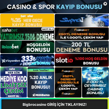
×
Bigbrocasino GİRİŞ İÇİN TIKLAYINIZ!