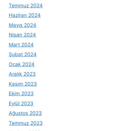
Temmuz 2024
Haziran 2024
Mayıs 2024
Nisan 2024
Mart 2024
Şubat 2024
Ocak 2024
Aralık 2023
Kasım 2023
Ekim 2023
Eylül 2023
Ağustos 2023
Temmuz 2023