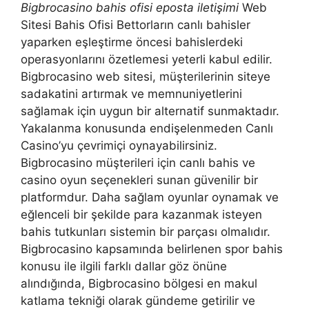
Bigbrocasino bahis ofisi eposta iletişimi
Web
Sitesi Bahis Ofisi Bettorların canlı bahisler
yaparken eşleştirme öncesi bahislerdeki
operasyonlarını özetlemesi yeterli kabul edilir.
Bigbrocasino web sitesi, müşterilerinin siteye
sadakatini artırmak ve memnuniyetlerini
sağlamak için uygun bir alternatif sunmaktadır.
Yakalanma konusunda endişelenmeden Canlı
Casino’yu çevrimiçi oynayabilirsiniz.
Bigbrocasino müşterileri için canlı bahis ve
casino oyun seçenekleri sunan güvenilir bir
platformdur. Daha sağlam oyunlar oynamak ve
eğlenceli bir şekilde para kazanmak isteyen
bahis tutkunları sistemin bir parçası olmalıdır.
Bigbrocasino kapsamında belirlenen spor bahis
konusu ile ilgili farklı dallar göz önüne
alındığında, Bigbrocasino bölgesi en makul
katlama tekniği olarak gündeme getirilir ve