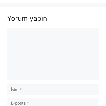
Yorum yapın
Yorum
İsim
E-