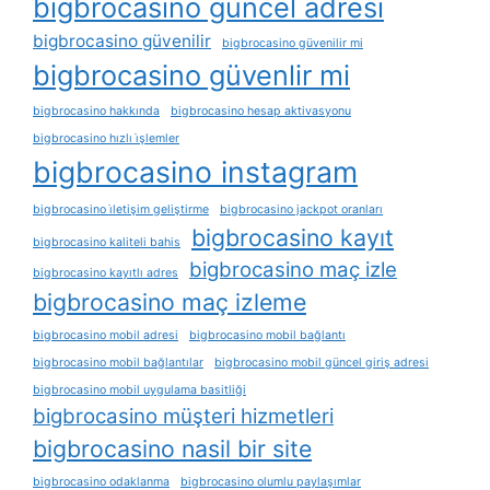
bigbrocasino güncel adresi
bigbrocasino güvenilir
bigbrocasino güvenilir mi
bigbrocasino güvenlir mi
bigbrocasino hakkında
bigbrocasino hesap aktivasyonu
bigbrocasino hızlı i̇şlemler
bigbrocasino instagram
bigbrocasino i̇letişim geliştirme
bigbrocasino jackpot oranları
bigbrocasino kayıt
bigbrocasino kaliteli bahis
bigbrocasino maç izle
bigbrocasino kayıtlı adres
bigbrocasino maç izleme
bigbrocasino mobil adresi
bigbrocasino mobil bağlantı
bigbrocasino mobil bağlantılar
bigbrocasino mobil güncel giriş adresi
bigbrocasino mobil uygulama basitliği
bigbrocasino müşteri hizmetleri
bigbrocasino nasil bir site
bigbrocasino odaklanma
bigbrocasino olumlu paylaşımlar