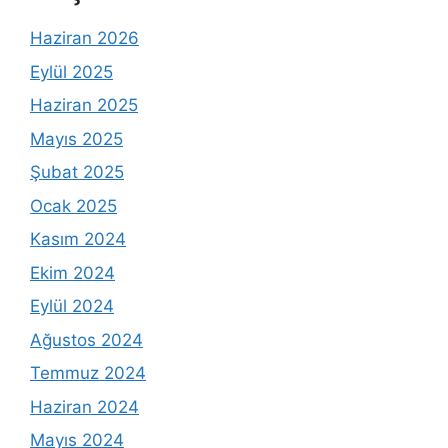
Haziran 2026
Eylül 2025
Haziran 2025
Mayıs 2025
Şubat 2025
Ocak 2025
Kasım 2024
Ekim 2024
Eylül 2024
Ağustos 2024
Temmuz 2024
Haziran 2024
Mayıs 2024