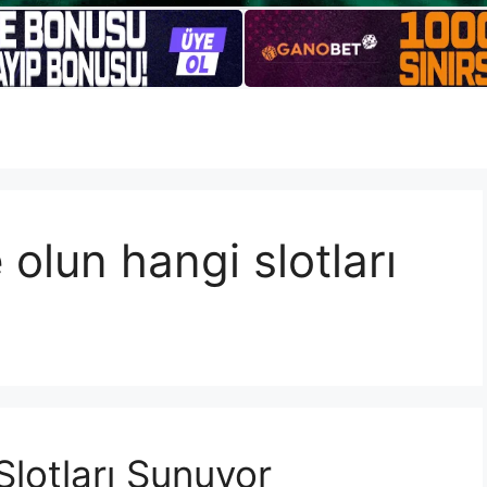
olun hangi slotları
lotları Sunuyor