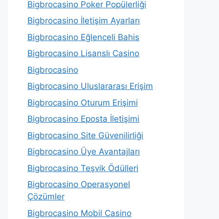
Bigbrocasino Poker Popülerliği
Bigbrocasino İletişim Ayarları
Bigbrocasino Eğlenceli Bahis
Bigbrocasino Lisanslı Casino
Bigbrocasino
Bigbrocasino Uluslararası Erişim
Bigbrocasino Oturum Erişimi
Bigbrocasino Eposta İletişimi
Bigbrocasino Site Güvenilirliği
Bigbrocasino Üye Avantajları
Bigbrocasino Teşvik Ödülleri
Bigbrocasino Operasyonel
Çözümler
Bigbrocasino Mobil Casino