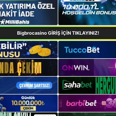
Bigbrocasino GİRİŞ İÇİN TIKLAYINIZ!