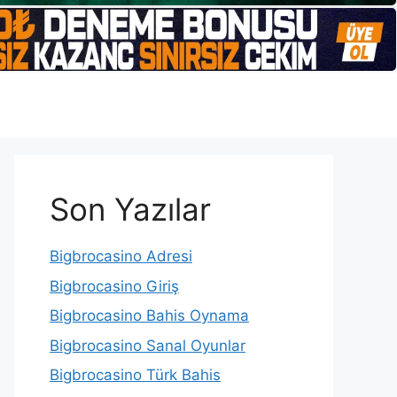
Son Yazılar
Bigbrocasino Adresi
Bigbrocasino Giriş
Bigbrocasino Bahis Oynama
Bigbrocasino Sanal Oyunlar
Bigbrocasino Türk Bahis