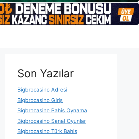
Son Yazılar
Bigbrocasino Adresi
Bigbrocasino Giriş
Bigbrocasino Bahis Oynama
Bigbrocasino Sanal Oyunlar
Bigbrocasino Türk Bahis