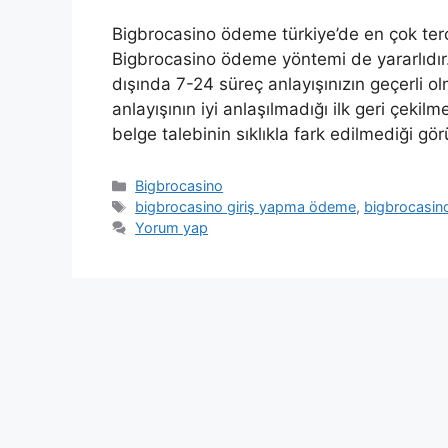
Bigbrocasino ödeme türkiye’de en çok ter
Bigbrocasino ödeme yöntemi de yararlıdır. Ö
dışında 7-24 süreç anlayışınızın geçerli ol
anlayışının iyi anlaşılmadığı ilk geri çekil
belge talebinin sıklıkla fark edilmediği gö
Kategoriler
Bigbrocasino
Etiketler
bigbrocasino giriş yapma ödeme
,
bigbrocasi
Yorum yap