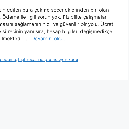
cih edilen para çekme seçeneklerinden biri olan
deme ile ilgili sorun yok. Fizibilite çalışmaları
masını sağlamanın hızlı ve güvenilir bir yolu. Ücret
me sürecinin yanı sıra, hesap bilgileri değişmedikçe
rülmektedir. …
Devamını oku…
no ödeme
,
bigbrocasino promosyon kodu