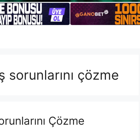
iş sorunlarını çözme
Sorunlarını Çözme