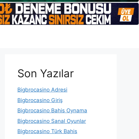
Son Yazılar
Bigbrocasino Adresi
Bigbrocasino Giriş
Bigbrocasino Bahis Oynama
Bigbrocasino Sanal Oyunlar
Bigbrocasino Türk Bahis