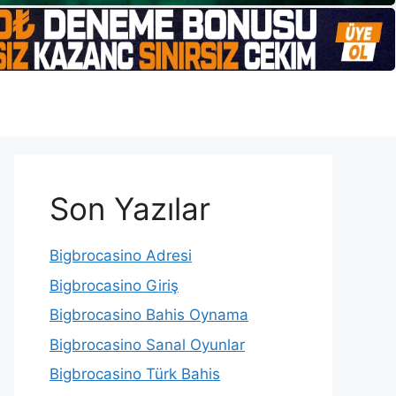
Son Yazılar
Bigbrocasino Adresi
Bigbrocasino Giriş
Bigbrocasino Bahis Oynama
Bigbrocasino Sanal Oyunlar
Bigbrocasino Türk Bahis