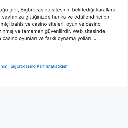
u gibi, Bigbrocasino sitesinin belirlediği kurallara
sayfanıza gittiğinizde harika ve ödüllendirici bir
miçi bahis ve casino siteleri, oyun ve casino
anınmış ve tamamen güvenilirdir. Web sitesinde
a casino oyunları ve farklı oynama yolları …
anımı
,
Bigbrocasino Kart İstatistikleri