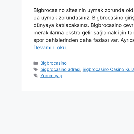
Bigbrocasino sitesinin uymak zorunda olduğ
da uymak zorundasınız. Bigbrocasino giriş 
dünyaya katılacaksınız. Bigbrocasino çevri
meraklılarına ekstra gelir sağlamak için t
spor bahislerinden daha fazlası var. Ayrıc
Devamını oku…
Kategoriler
Bigbrocasino
Etiketler
bigbrocasino adresi
,
Bigbrocasino Casino Kull
Yorum yap