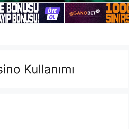
ino Kullanımı