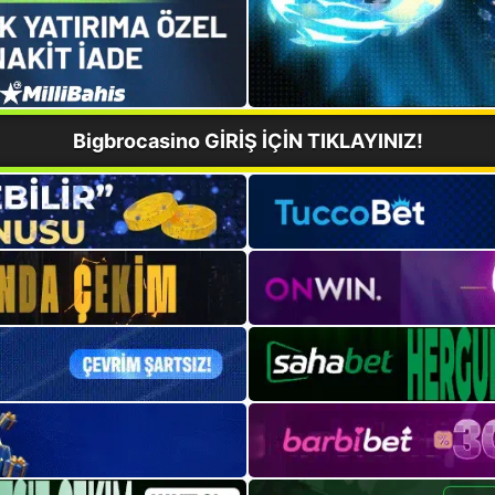
Bigbrocasino GİRİŞ İÇİN TIKLAYINIZ!