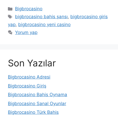
Kategoriler
Bigbrocasino
Etiketler
bigbrocasino bahis şansı
,
bigbrocasino giris
yap
,
bigbrocasino yeni casino
Yorum yap
Son Yazılar
Bigbrocasino Adresi
Bigbrocasino Giriş
Bigbrocasino Bahis Oynama
Bigbrocasino Sanal Oyunlar
Bigbrocasino Türk Bahis