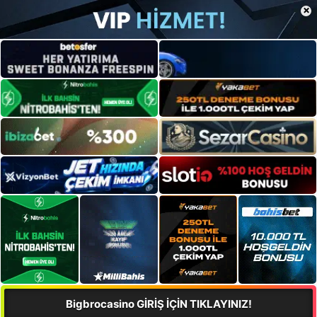
×
Bigbrocasino GİRİŞ İÇİN TIKLAYINIZ!