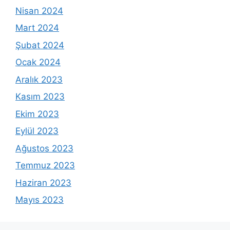
Nisan 2024
Mart 2024
Şubat 2024
Ocak 2024
Aralık 2023
Kasım 2023
Ekim 2023
Eylül 2023
Ağustos 2023
Temmuz 2023
Haziran 2023
Mayıs 2023