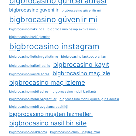
bigbrocasino güncel adresi
bigbrocasino güvenilir
bigbrocasino güvenilir mi
bigbrocasino güvenlir mi
bigbrocasino hakkında
bigbrocasino hesap aktivasyonu
bigbrocasino hızlı i̇şlemler
bigbrocasino instagram
bigbrocasino i̇letişim geliştirme
bigbrocasino jackpot oranları
bigbrocasino kayıt
bigbrocasino kaliteli bahis
bigbrocasino maç izle
bigbrocasino kayıtlı adres
bigbrocasino maç izleme
bigbrocasino mobil adresi
bigbrocasino mobil bağlantı
bigbrocasino mobil bağlantılar
bigbrocasino mobil güncel giriş adresi
bigbrocasino mobil uygulama basitliği
bigbrocasino müşteri hizmetleri
bigbrocasino nasil bir site
bigbrocasino odaklanma
bigbrocasino olumlu paylaşımlar