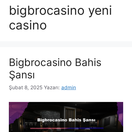
bigbrocasino yeni
casino
Bigbrocasino Bahis
Şansı
Şubat 8, 2025
Yazarı:
admin