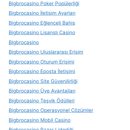
Bigbrocasino Poker Popülerliği
Bigbrocasino İletişim Ayarları
Bigbrocasino Eğlenceli Bahis
Bigbrocasino Lisanslı Casino
Bigbrocasino
Bigbrocasino Uluslararası Erişim
Bigbrocasino Oturum Erişimi
Bigbrocasino Eposta İletişimi
Bigbrocasino Site Güvenilirliği
Bigbrocasino Üye Avantajları
Bigbrocasino Teşvik Ödülleri
Bigbrocasino Operasyonel Çözümler
Bigbrocasino Mobil Casino
Bigbrocasino Pazar Liderliği