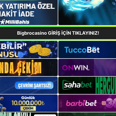
Bigbrocasino GİRİŞ İÇİN TIKLAYINIZ!