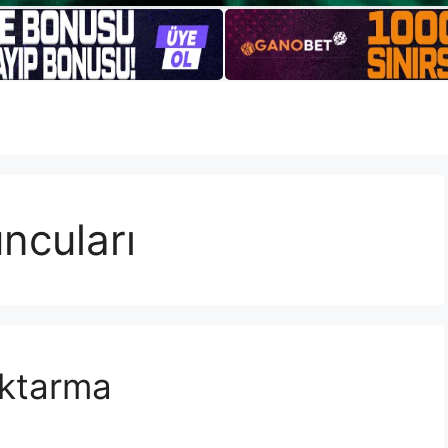
ncuları
Aktarma