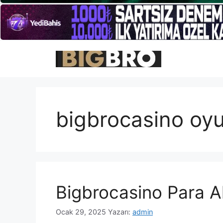
İçeriğe
atla
bigbrocasino oyu
Bigbrocasino Para 
Ocak 29, 2025
Yazarı:
admin