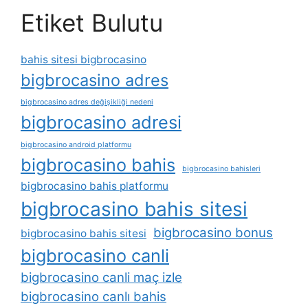
Etiket Bulutu
bahis sitesi bigbrocasino
bigbrocasino adres
bigbrocasino adres değişikliği nedeni
bigbrocasino adresi
bigbrocasino android platformu
bigbrocasino bahis
bigbrocasino bahisleri
bigbrocasino bahis platformu
bigbrocasino bahis sitesi
bigbrocasino bonus
bigbrocasino bahis sitesi
bigbrocasino canli
bigbrocasino canli maç izle
bigbrocasino canlı bahis