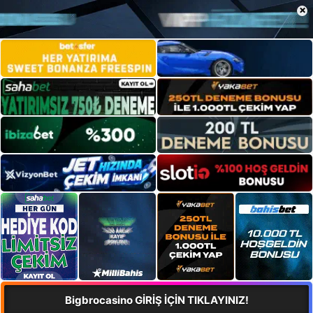
×
Bigbrocasino GİRİŞ İÇİN TIKLAYINIZ!