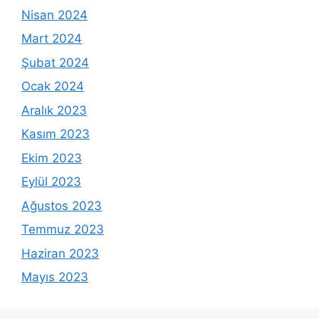
Nisan 2024
Mart 2024
Şubat 2024
Ocak 2024
Aralık 2023
Kasım 2023
Ekim 2023
Eylül 2023
Ağustos 2023
Temmuz 2023
Haziran 2023
Mayıs 2023