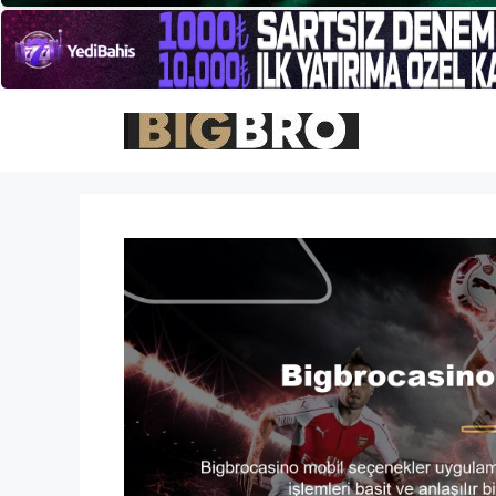
İçeriğe
atla