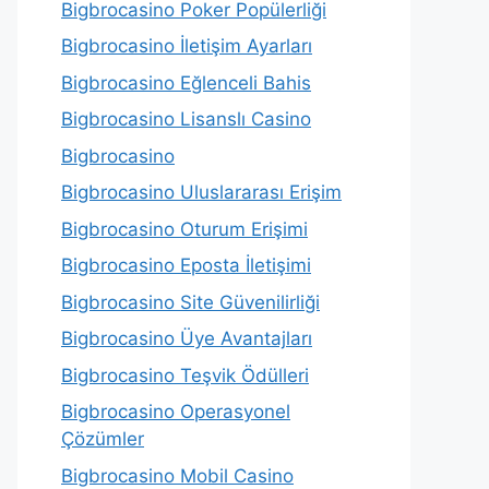
Bigbrocasino Poker Popülerliği
Bigbrocasino İletişim Ayarları
Bigbrocasino Eğlenceli Bahis
Bigbrocasino Lisanslı Casino
Bigbrocasino
Bigbrocasino Uluslararası Erişim
Bigbrocasino Oturum Erişimi
Bigbrocasino Eposta İletişimi
Bigbrocasino Site Güvenilirliği
Bigbrocasino Üye Avantajları
Bigbrocasino Teşvik Ödülleri
Bigbrocasino Operasyonel
Çözümler
Bigbrocasino Mobil Casino