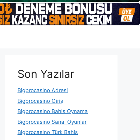
Son Yazılar
Bigbrocasino Adresi
Bigbrocasino Giriş
Bigbrocasino Bahis Oynama
Bigbrocasino Sanal Oyunlar
Bigbrocasino Türk Bahis