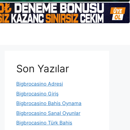
Son Yazılar
Bigbrocasino Adresi
Bigbrocasino Giriş
Bigbrocasino Bahis Oynama
Bigbrocasino Sanal Oyunlar
Bigbrocasino Türk Bahis